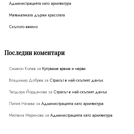
Администрацията като архитектура
Математиката държи красотата
Скъпото евтино
Последни коментари
Симеон Колев
за
Купуваме време и нерви
Владимир Добрев
за
Страхът е най-скъпият данък
Теодора Йорданова
за
Страхът е най-скъпият данък
Лилия Начева
за
Администрацията като архитектура
Миглена Маринова
за
Администрацията като архитектура