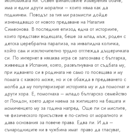
икономиката ни. Освен финансовите измерения обаче,
има и едни други морални – които няма как да
подминем. Поводът за тия ми размисли дойде
изненадващо от новото предаване на Наталия
Симеонова. В последния епизод една от историите,
които представи водещата, беше за млад мъж, роден с
детска церебрална парализа, на инвалидна количка,
който сам и изключително трудно отглежда дъщеричката
си. По интернет в някаква игра се запознава с българка,
живееща в Испания, която, развълнувана от съдбата му,
при идването си в родината не само го посещава и му
помага с каквото може, но и се обажда в предаването с
молба да му популяризират историята му и да помогнат и
други хора. Е, помогнаха – младо българско семейство
от Лондон, което дари наема за жилището на бащата и
момиченцето му за година напред. Още ли си мислите,
че физическото присъствие е по-силно от моралното и
дава основания за повече права. Едва ли. И да –
сънародниците ни в чужбина имат право да гласуват,