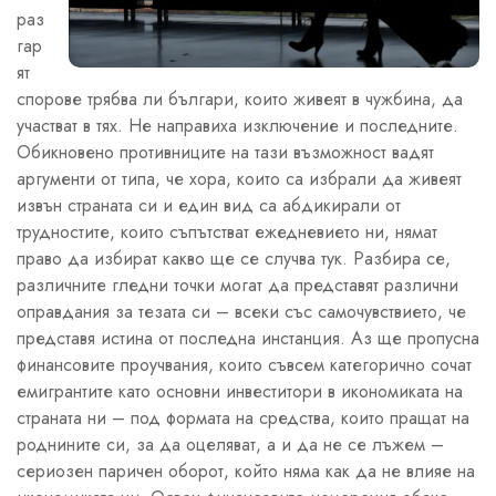
раз
гар
ят
спорове трябва ли българи, които живеят в чужбина, да
участват в тях. Не направиха изключение и последните.
Обикновено противниците на тази възможност вадят
аргументи от типа, че хора, които са избрали да живеят
извън страната си и един вид са абдикирали от
трудностите, които съпътстват ежедневието ни, нямат
право да избират какво ще се случва тук. Разбира се,
различните гледни точки могат да представят различни
оправдания за тезата си – всеки със самочувствието, че
представя истина от последна инстанция. Аз ще пропусна
финансовите проучвания, които съвсем категорично сочат
емигрантите като основни инвеститори в икономиката на
страната ни – под формата на средства, които пращат на
роднините си, за да оцеляват, а и да не се лъжем –
сериозен паричен оборот, който няма как да не влияе на