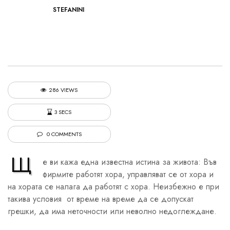
STEFANINI
286 VIEWS
3 SECS
0 COMMENTS
Щ
е ви кажа една известна истина за живота: Във
фирмите работят хора, управляват се от хора и
на хората се налага да работят с хора. Неизбежно е при
такива условия от време на време да се допускат
грешки, да има неточности или неволно недоглеждане.