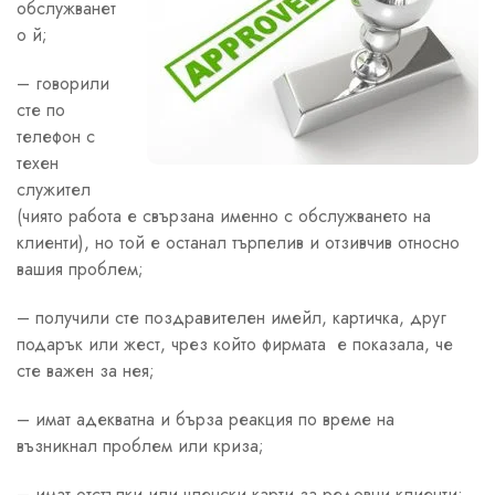
обслужванет
о й;
– говорили
сте по
телефон с
техен
служител
(чиято работа е свързана именно с обслужването на
клиенти), но той е останал търпелив и отзивчив относно
вашия проблем;
– получили сте поздравителен имейл, картичка, друг
подарък или жест, чрез който фирмата е показала, че
сте важен за нея;
– имат адекватна и бърза реакция по време на
възникнал проблем или криза;
– имат отстъпки или членски карти за редовни клиенти;