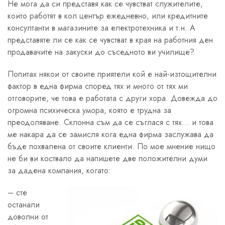
Не мога да си представя как се чувстват служителите,
които работят в кол център ежедневно, или кредитните
консултанти в магазините за електротехника и т.н. А
представяте ли се как се чувстват в края на работния ден
продавачите на закуски до съседното ви училище?
Попитах някои от своите приятели кой е най-изтощителни
фактор в една фирма според тях и много от тях ми
отговорите, че това е работата с други хора. Довежда до
огромна психическа умора, която е трудна за
преодоляване. Склонна съм да се съглася с тях… и това
ме накара да се замисля кога една фирма заслужава да
бъде похвалена от своите клиенти. По мое мнение нищо
не би ви коствало да напишете две положителни думи
за дадена компания, когато:
– сте
останали
доволни от