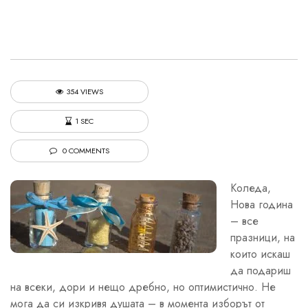
354 VIEWS
1 SEC
0 COMMENTS
Коледа,
Нова година
– все
празници, на
които искаш
да подариш
на всеки, дори и нещо дребно, но оптимистично. Не
мога да си изкривя душата – в момента изборът от