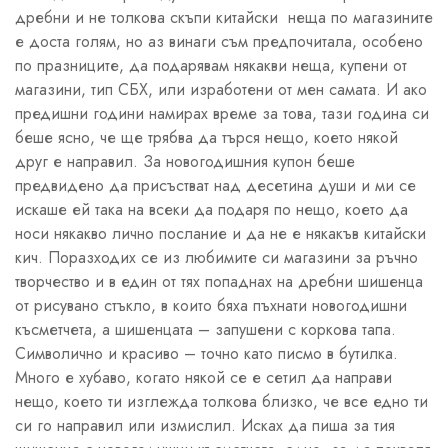
дребни и не толкова скъпи китайски неща по магазините
е доста голям, но аз винаги съм предпочитала, особено
по празниците, да подарявам някакви неща, купени от
магазини, тип СБХ, или изработени от мен самата. И ако
предишни години намирах време за това, тази година си
беше ясно, че ще трябва да търся нещо, което някой
друг е направил. За новогодишния купон беше
предвидено да присъстват над десетина души и ми се
искаше ей така на всеки да подаря по нещо, което да
носи някакво лично послание и да не е някакъв китайски
кич. Поразходих се из любимите си магазини за ръчно
творчество и в един от тях попаднах на дребни шишенца
от рисувано стъкло, в които бяха пъхнати новогодишни
късметчета, а шишенцата – запушени с коркова тапа.
Символично и красиво – точно като писмо в бутилка.
Много е хубаво, когато някой се е сетил да направи
нещо, което ти изглежда толкова близко, че все едно ти
си го направил или измислил. Исках да пиша за тия