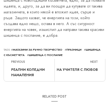
шишенца с новогодишни късметчета, едно, за да похваля
идеята, и, друго, за да ви поощря да купувате от такива
магазинчета, в които някой е вложил идея, сърце и
ръце. Защото казват, че енергията на този, който
създава едно нещо, остава в него. А със сигурност
енергията на човек, измислил да направи такива красиви
шишенца с послание, е добра.
TAGS: #
МАГАЗИНИ ЗА РЪЧНО ТВОРЧЕСТВО
#
ПРАЗНИЦИ
#
ШИШЕНЦА
С КЪСМЕТЧЕТА
#
ШИШЕНЦА С ПОСЛАНИЕ
PREVIOUS
NEXT
РЕАЛНИ КОЛЕДНИ
НА УЧИТЕЛЯ С ЛЮБОВ
НАМАЛЕНИЯ
RELATED POST