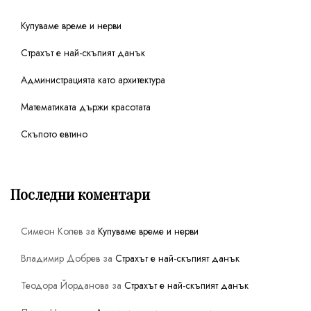
Купуваме време и нерви
Страхът е най-скъпият данък
Администрацията като архитектура
Математиката държи красотата
Скъпото евтино
Последни коментари
Симеон Колев
за
Купуваме време и нерви
Владимир Добрев
за
Страхът е най-скъпият данък
Теодора Йорданова
за
Страхът е най-скъпият данък