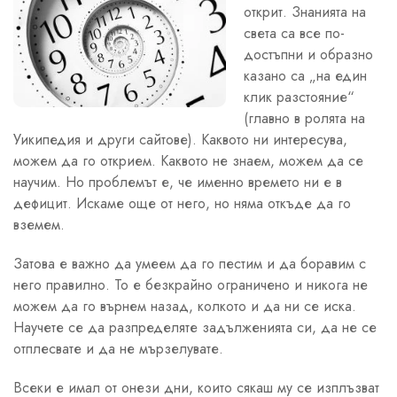
открит. Знанията на
света са все по-
достъпни и образно
казано са „на един
клик разстояние“
(главно в ролята на
Уикипедия и други сайтове). Каквото ни интересува,
можем да го открием. Каквото не знаем, можем да се
научим. Но проблемът е, че именно времето ни е в
дефицит. Искаме още от него, но няма откъде да го
вземем.
Затова е важно да умеем да го пестим и да боравим с
него правилно. То е безкрайно ограничено и никога не
можем да го върнем назад, колкото и да ни се иска.
Научете се да разпределяте задълженията си, да не се
отплесвате и да не мързелувате.
Всеки е имал от онези дни, които сякаш му се изплъзват