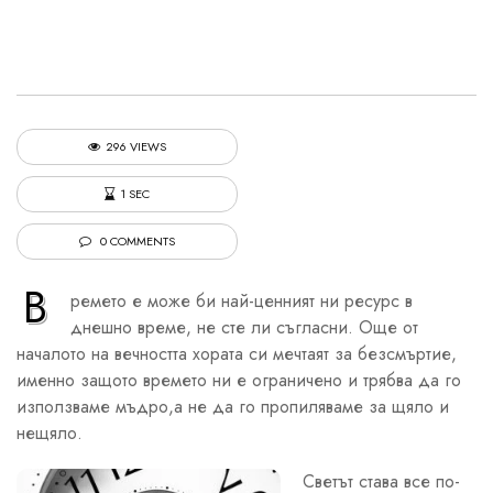
296 VIEWS
1 SEC
0 COMMENTS
В
ремето е може би най-ценният ни ресурс в
днешно време, не сте ли съгласни. Още от
началото на вечността хората си мечтаят за безсмъртие,
именно защото времето ни е ограничено и трябва да го
използваме мъдро,а не да го пропиляваме за щяло и
нещяло.
Светът става все по-