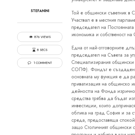
STEFANINI
Той е общински съветник в 
Участвал е в местния парлам
председател на Постоянната
икономика и собственост на 
876 VIEWS
Една от най-отговорните длъ
8 SECS
председател на Съвета за у
Специализирания общински 
1 COMMENT
СОПФ). Фондът е създаден 
основната му функция е да р
приватизация на общинско и
дейността на Фонда изрично 
средства трябва да бъдат из
инвестиции, които допринася
облика на град София и за 
среда, предоставяща спокойн
защо Столичният общински с
програми и избира в кои на