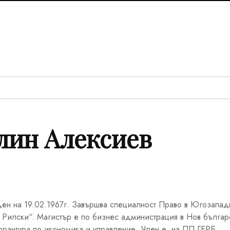
лин Алексиев
ен на 19.02.1967г. Завършва специалност Право в Югозапад
 Рилски“. Магистър е по бизнес администрация в Нов българ
торантура по икономика и управление. Член е на ПП ГЕРБ.