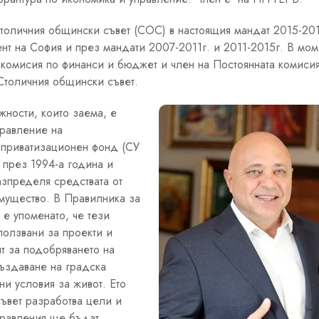
Столичния общински съвет (СОС) в настоящия мандат 2015-201
ент на София и през мандати 2007-2011г. и 2011-2015г. В мом
 комисия по финанси и бюджет и член на Постоянната комиси
Столичния общински съвет.
жности, които заема, е
правление на
приватизационен фонд (СУ
през 1994-а година и
азпределя средствата от
мущество. В Правилника за
е упоменато, че тези
ползвани за проекти и
т за подобряването на
създаване на градска
и условия за живот. Ето
ъвет разработва цели и
правления ще бъдат