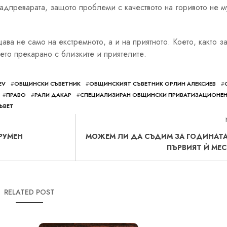
адпреварата, защото проблеми с качеството на горивото не м
ва не само на екстремното, а и на приятното. Което, както за
мето прекарано с близките и приятелите.
EV
#
ОБЩИНСКИ СЪВЕТНИК
#
ОБЩИНСКИЯТ СЪВЕТНИК ОРЛИН АЛЕКСИЕВ
#
#
ПРАВО
#
РАЛИ ДАКАР
#
СПЕЦИАЛИЗИРАН ОБЩИНСКИ ПРИВАТИЗАЦИОНЕ
ЪВЕТ
РУМЕН
МОЖЕМ ЛИ ДА СЪДИМ ЗА ГОДИНАТА
ПЪРВИЯТ Ѝ МЕС
RELATED POST