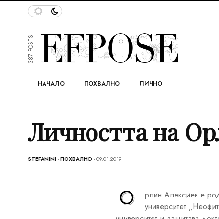
387 POSTS
НАЧАЛО
ПОХВАЛНО
ЛИЧНО
Личността на Ор
STEFANINI
-
ПОХВАЛНО
- 09.01.2019
О
рлин Алексиев е род
университет „Неофит
университет и защитава док