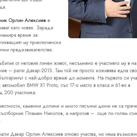
да.
тник Орлин Алексиев
е
нават като човек. Заради
 намира време за
стихващият му приключенски
ични предизвикателства.
ъбития от неговия личен живот, несъмнено е участието му в на
ие – рали Дакар-2013. Там той не просто изживява една сво
о българинът с най-добро време до момента. На първото си уча
 автомобил BMW X1 Proto, със 17-о място в класа и 61-во в
д 200 участника.
местности, каменни долини и много пясъчни дюни не са пречк
съотборник Пламен Николов, а напротив – още по-голям сти
.
али Дакар Орлин Алексиев отново участва, но няма възможн