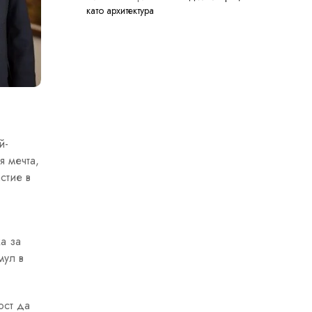
като архитектура
й-
я мечта,
стие в
а за
мул в
ост да