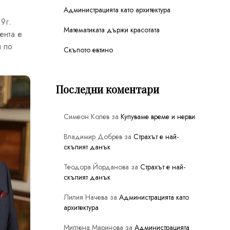
Администрацията като архитектура
9г.
Математиката държи красотата
ента е
я по
Скъпото евтино
Последни коментари
Симеон Колев
за
Купуваме време и нерви
Владимир Добрев
за
Страхът е най-
скъпият данък
Теодора Йорданова
за
Страхът е най-
скъпият данък
Лилия Начева
за
Администрацията като
архитектура
Миглена Маринова
за
Администрацията