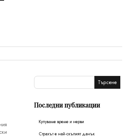
Търсене
Последни публикации
Купуваме време и нерви
ния
ски
Страхът е най-скъпият данък