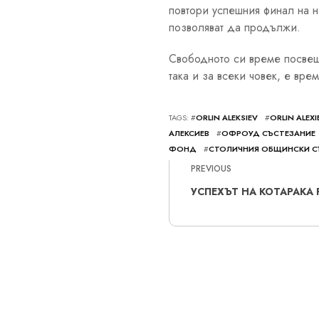
повтори успешния финал на н
позволяват да продължи.
Свободното си време посвеща
така и за всеки човек, е вре
TAGS: #
ORLIN ALEKSIEV
#
ORLIN ALEXI
АЛЕКСИЕВ
#
ОФРОУД СЪСТЕЗАНИЕ
ФОНД
#
СТОЛИЧНИЯ ОБЩИНСКИ С
PREVIOUS
УСПЕХЪТ НА КОТАРАКА 