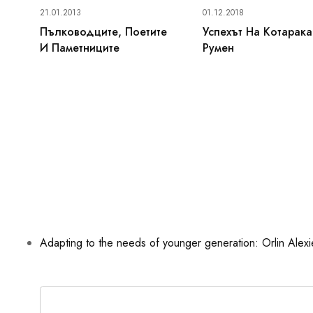
21.01.2013
01.12.2018
Пълководците, Поетите
Успехът На Котарака
И Паметниците
Румен
Adapting to the needs of younger generation: Orlin Alexie