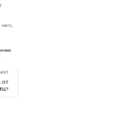
у
 него,
ОРЛИН
Н
NEXT
 ОТ
ЕЦ?