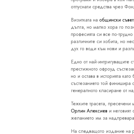
отпуснати средства чрез Фон
Визитката на
общински съве
дълга, но малко хора го поз
професията си все по-трудно
различните си хобита, но не
дух го води към нови и разл
Едно от най-интригуващите с
престижното офроуд състезан
но и остава в историята кат
състезанието той финишира с
генералното класиране от на
Тежките трасета, пресечени 
Орлин Алексиев
и неговият 
желанието им за надпревара
На следващото издание на р