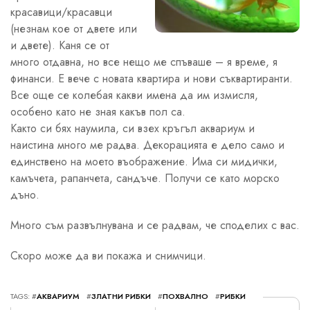
красавици/красавци
(незнам кое от двете или
и двете). Каня се от
много отдавна, но все нещо ме спъваше – я време, я
финанси. Е вече с новата квартира и нови съквартиранти.
Все още се колебая какви имена да им измисля,
особено като не зная какъв пол са.
Както си бях наумила, си взех кръгъл аквариум и
наистина много ме радва. Декорацията е дело само и
единствено на моето въображение. Има си мидички,
камъчета, рапанчета, сандъче. Получи се като морско
дъно.
Много съм развълнувана и се радвам, че споделих с вас.
Скоро може да ви покажа и снимчици.
TAGS: #
АКВАРИУМ
#
ЗЛАТНИ РИБКИ
#
ПОХВАЛНО
#
РИБКИ