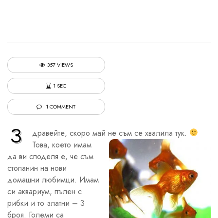
357 VIEWS
1 SEC
1 COMMENT
З
дравейте, скоро май не съм се хвалила тук.
Това, което имам
да ви споделя е, че съм
стопанин на нови
домашни любимци. Имам
си аквариум, пълен с
рибки и то златни – 3
броя. Големи са