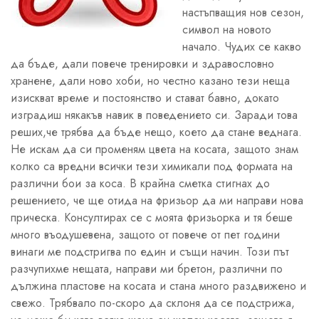
настъпващия нов сезон,
символ на новото
начало. Чудих се какво
да бъде, дали повече тренировки и здравословно
хранене, дали ново хоби, но честно казано тези неща
изискват време и постоянство и стават бавно, докато
изградиш някакъв навик в поведението си. Заради това
реших,че трябва да бъде нещо, което да стане веднага.
Не искам да си променям цвета на косата, защото знам
колко са вредни всички тези химикали под формата на
различни бои за коса. В крайна сметка стигнах до
решението, че ще отида на фризьор да ми направи нова
прическа. Консултирах се с моята фризьорка и тя беше
много въодушевена, защото от повече от пет години
винаги ме подстригва по един и същи начин. Този път
разчупихме нещата, направи ми бретон, различни по
дължина пластове на косата и стана много раздвижено и
свежо. Трябвало по-скоро да склоня да се подстрижа,