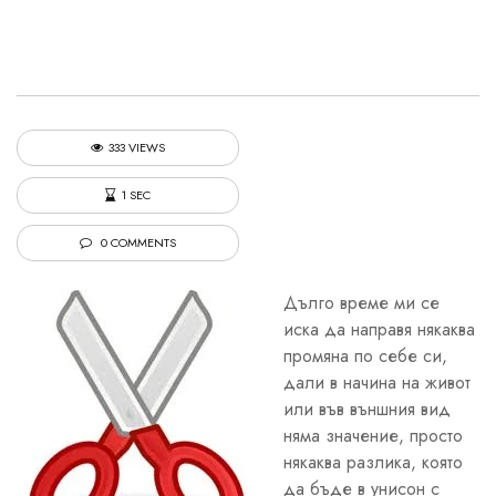
333 VIEWS
1 SEC
0 COMMENTS
Дълго време ми се
иска да направя някаква
промяна по себе си,
дали в начина на живот
или във външния вид
няма значение, просто
някаква разлика, която
да бъде в унисон с