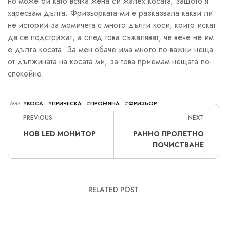
но може би като всяка жена си жалех косата, защото я
харесвам дълга. Фризьорката ми е разказвала какви ли
не истории за момичета с много дълги коси, които искат
да се подстрижат, а след това съжаляват, че вече не им
е дълга косата. За мен обаче има много по-важни неща
от дължината на косата ми, за това приемам нещата по-
спокойно.
TAGS: #
КОСА
#
ПРИЧЕСКА
#
ПРОМЯНА
#
ФРИЗЬОР
PREVIOUS
NEXT
НОВ LED МОНИТОР
РАННО ПРОЛЕТНО
ПОЧИСТВАНЕ
RELATED POST