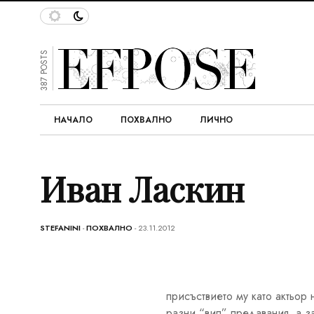
387 POSTS
НАЧАЛО
ПОХВАЛНО
ЛИЧНО
Иван Ласкин
STEFANINI
-
ПОХВАЛНО
- 23.11.2012
присъствието му като актьор 
разни “вип” предавания, а з