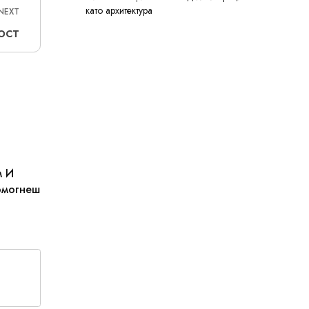
като архитектура
NEXT
ОСТ
м И
омогнеш