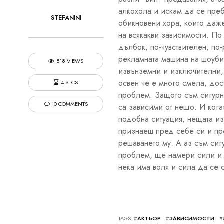
алкохола и искам да се пребо
STEFANINI
обикновени хора, които даже
на всякакви зависимости. По 
дълбок, по-чувствителен, по
рекламната машина на шоубиз
518 VIEWS
извънземни и изключителни, 
освен че е много смела, дос
4 SECS
проблем. Защото съм сигурна
0 COMMENTS
са зависими от нещо. И кога
подобна ситуация, нещата из
признаеш пред себе си и пре
решаването му. А аз съм сиг
проблем, ще намери сили и 
нека има воля и сила да се 
TAGS: #
АКТЬОР
#
ЗАВИСИМОСТИ
#