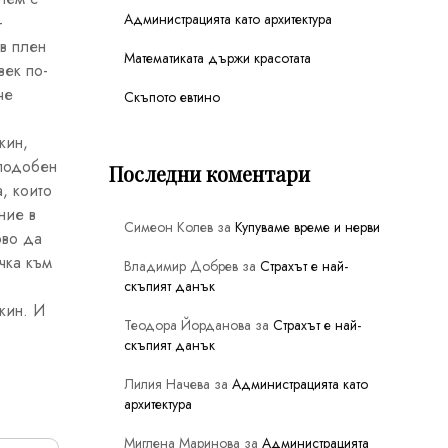
Администрацията като архитектура
–
 в плен
Математиката държи красотата
век по-
че
Скъпото евтино
кин,
 подобен
Последни коментари
, които
ние в
Симеон Колев
за
Купуваме време и нерви
рво да
чка към
Владимир Добрев
за
Страхът е най-
скъпият данък
кин. И
Теодора Йорданова
за
Страхът е най-
скъпият данък
Лилия Начева
за
Администрацията като
архитектура
Миглена Маринова
за
Администрацията