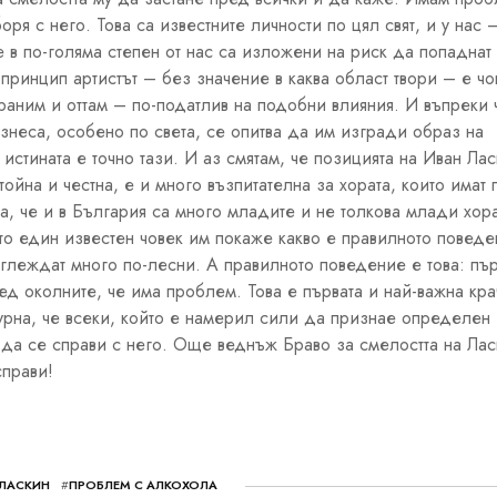
ря с него. Това са известните личности по цял свят, и у нас 
 в по-голяма степен от нас са изложени на риск да попаднат
принцип артистът – без значение в каква област твори – е чо
-раним и оттам – по-податлив на подобни влияния. И въпреки 
неса, особено по света, се опитва да им изгради образ на
истината е точно тази. И аз смятам, че позицията на Иван Лас
тойна и честна, е и много възпитателна за хората, които имат
, че и в България са много младите и не толкова млади хора
то един известен човек им покаже какво е правилното поведе
глеждат много по-лесни. А правилното поведение е това: пъ
д околните, че има проблем. Това е първата и най-важна кра
урна, че всеки, който е намерил сили да признае определен
да се справи с него. Още веднъж Браво за смелостта на Лас
справи!
ЛАСКИН
#
ПРОБЛЕМ С АЛКОХОЛА