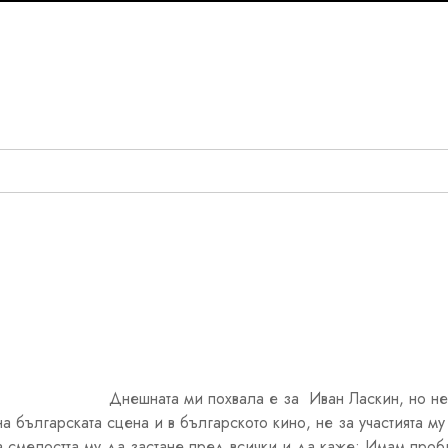
Днешната ми похвала е за Иван Ласкин, но не
на българската сцена и в българското кино, не за участията му
а смелостта му да застане пред всички и да каже: Имам проб