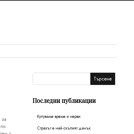
Търсене
Последни публикации
Купуваме време и нерви
 за
 по
Страхът е най-скъпият данък
лем с