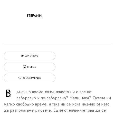
STEFANINI
337 VIEWS
8 SECS
0 COMMENTS
В
днешно време ежедневието ни е все по-
забързано и по-забързано? Нали, така? Остава ни
малко свободно време, а така ни се иска именно от него
да разполагаме с повече. Един от начините това да се