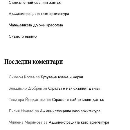
Страхът е най-скъпият данък
Администрацията като архитектура
Математиката държи красотата
Скъпото евтино
Последни коментари
Симеон Колев
за
Купуваме време и нерви
Владимир Добрев
за
Страхът е най-скъпият данък
Теодора Йорданова
за
Страхът е най-скъпият данък
Лилия Начева
за
Администрацията като архитектура
Миглена Маринова
за
Администрацията като архитектура