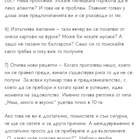
сос? Няма проблеми. Искате пилешката пържола да е
леко алангле? И това не е проблем. Главният готвач у
дома знае предпочитанията ви и се ръководи от тях.
6) Изпълнява желания – тази вечер ви се похапват от
онези картофи на фурна? Може би искате мусака? А
защо не лазаня по български? Само си го поискайте
както трябва и току виж го получите.
7) Опитва нови рецепти – Когато приготвяш нещо, което
ни се правел преди, винаги съществува риск то да не се
получи. За всеки кулинар това е предизвикателство, с
което да се пребори и когато краят е успешен, идва
момента на задоволство. Именно тогава реплика от типа
„Ммм, много е вкусно“ уцелва точно в 10-та.
Ако това не ви е достатъчно, помислете и съм сигурна,
че ще се сетите и за други причини. А междувременно е
достатъчно просто да се приберете и да възкликнете
„О, какво ухае толкова вкусно?“. Наблюдавайте