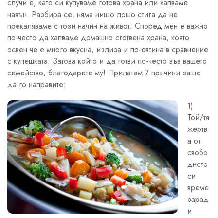
случи е, като си купуваме готова храна или хапваме
навън. Разбира се, няма нищо лошо стига да не
прекаляваме с този начин на живот. Според мен е важно
по-често да хапваме домашно сготвена храна, която
освен че е много вкусна, излиза и по-евтина в сравнение
с купешката. Затова който и да готви по-често във вашето
семейство, благодарете му! Прилагам 7 причини защо
да го направите:
1)
Той/тя
жертв
а от
свобо
дното
си
време
зарад
и