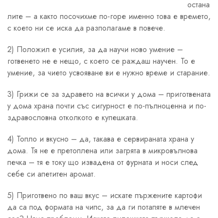
остана
лите – а както посочихме по-горе именно това е времето,
с което ни се иска да разполагаме в повече.
2) Положил е усилия, за да научи ново умение –
готвенето не е нещо, с което се раждаш научен. То е
умение, за чието усвояване ви е нужно време и старание.
3) Грижи се за здравето на всички у дома – приготвената
у дома храна почти със сигурност е по-пълноценна и по-
здравословна отколкото е купешката.
4) Топло и вкусно – да, такава е сервираната храна у
дома. Тя не е претоплена или загрята в микровълнова
печка – тя е току що извадена от фурната и носи след
себе си апетитен аромат.
5) Приготвено по ваш вкус – искате пържените картофи
да са под формата на чипс, за да ги потапяте в млечен