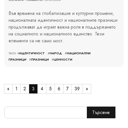
Във времена на глобализация и културни промени,
националната идентичност и националните празници
продължават да играят важна роля в поддържането
на социалното и националното единство. Тези
елементи са не само мост.
TAGS: #
ИДЕНТИЧНОСТ
#
НАРОД
#
НАЦИОНАЛНИ
ПРАЗНИЦИ
#
ПРАЗНИЦИ
#
ЦЕННОСТИ
«
1
2
3
4
5
6
7
39
»
Търсене