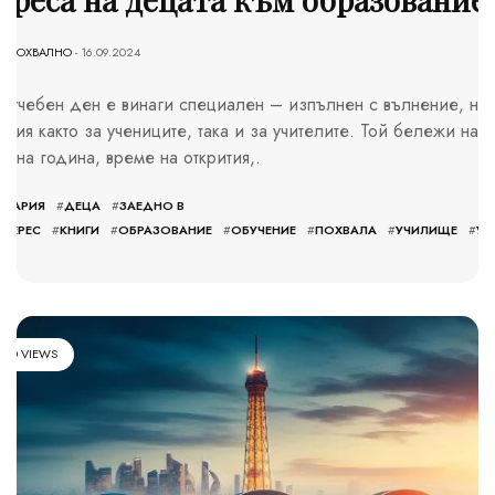
-
ПОХВАЛНО
- 16.09.2024
т учебен ден е винаги специален – изпълнен с вълнение, н
ания както за учениците, така и за учителите. Той бележи нач
ебна година, време на открития,.
ЛГАРИЯ
#
ДЕЦА
#
ЗАЕДНО В
НТЕРЕС
#
КНИГИ
#
ОБРАЗОВАНИЕ
#
ОБУЧЕНИЕ
#
ПОХВАЛА
#
УЧИЛИЩЕ
#
УЧ
ЕР
410 VIEWS