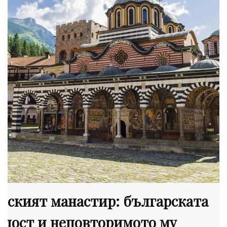
лският манастир: българската
рдост и неповторимото му