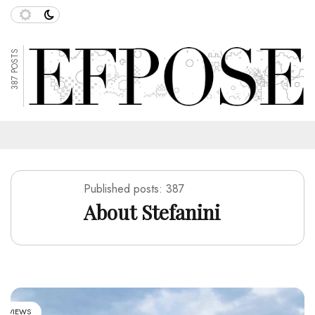
387 POSTS
Published posts: 387
About Stefanini
26 VIEWS