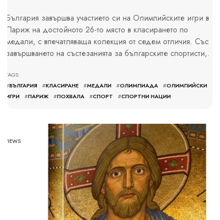
България завършва участието си на Олимпийските игри в
Париж на достойното 26-то място в класирането по
медали, с впечатляваща колекция от седем отличия. Със
завършването на състезанията за българските спортисти,.
TAGS:
#
БЪЛГАРИЯ
#
КЛАСИРАНЕ
#
МЕДАЛИ
#
ОЛИМПИАДА
#
ОЛИМПИЙСКИ
ИГРИ
#
ПАРИЖ
#
ПОХВАЛА
#
СПОРТ
#
СПОРТНИ НАЦИИ
13 VIEWS