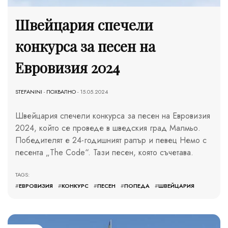
Швейцария спечели
конкурса за песен на
Евровизия 2024
STEFANINI
-
ПОХВАЛНО
- 15.05.2024
Швейцария спечели конкурса за песен на Евровизия
2024, който се проведе в шведския град Малмьо.
Победителят е 24-годишният рапър и певец Немо с
песента „The Code“. Тази песен, която съчетава.
TAGS:
#
ЕВРОВИЗИЯ
#
КОНКУРС
#
ПЕСЕН
#
ПОПЕДА
#
ШВЕЙЦАРИЯ