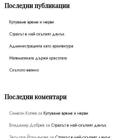
Последни публикации
Купуваме време и нерви
Страхът е най-скъпият данък
Администрацията като архитектура
Математиката държи красотата
Скъпото евтино
Последни коментари
Симеон Колев
за
Купуваме време и нерви
Владимир Добрев
за
Страхът е най-скъпият данък
Теодора Йорданова
за
Страхът е най-скъпият данък