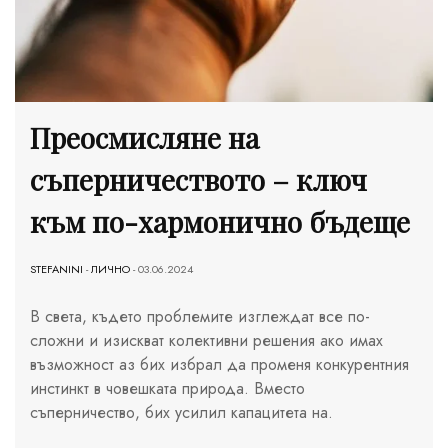
Преосмисляне на
съперничеството – ключ
към по-хармонично бъдеще
STEFANINI
-
ЛИЧНО
- 03.06.2024
В света, където проблемите изглеждат все по-
сложни и изискват колективни решения ако имах
възможност аз бих избрал да променя конкурентния
инстинкт в човешката природа. Вместо
съперничество, бих усилил капацитета на.