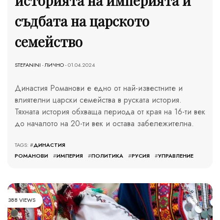
историята на империята и
съдбата на царското
семейство
STEFANINI
-
ЛИЧНО
- 01.04.2024
Династия Романови е едно от най-известните и
влиятелни царски семейства в руската история.
Тяхната история обхваща периода от края на 16-ти век
до началото на 20-ти век и остава забележителна.
TAGS: #
ДИНАСТИЯ
РОМАНОВИ
#
ИМПЕРИЯ
#
ПОЛИТИКА
#
РУСИЯ
#
УПРАВЛЕНИЕ
388 VIEWS