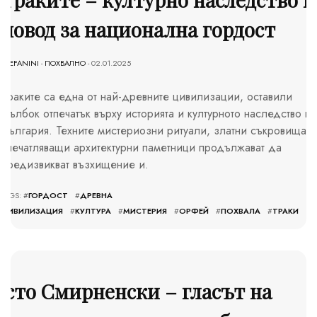
повод за национална гордост
STEFANINI
-
ПОХВАЛНО
- 02.01.2025
Траките са една от най-древните цивилизации, оставили
дълбок отпечатък върху историята и културното наследство на
България. Техните мистериозни ритуали, златни съкровища и
впечатляващи архитектурни паметници продължават да
предизвикват възхищение и.
TAGS: #
ГОРДОСТ
#
ДРЕВНА
ЦИВИЛИЗАЦИЯ
#
КУЛТУРА
#
МИСТЕРИЯ
#
ОРФЕЙ
#
ПОХВАЛА
#
ТРАКИ
сто Смирненски – гласът на