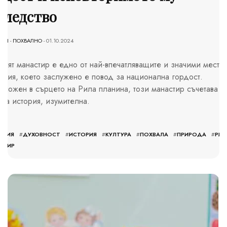
следство
INI
-
ПОХВАЛНО
- 01.10.2024
кият манастир е едно от най-впечатляващите и значими места 
ария, което заслужено е повод за национална гордост.
оложен в сърцето на Рила планина, този манастир съчетава
вна история, изумителна.
АРИЯ
#
ДУХОВНОСТ
#
ИСТОРИЯ
#
КУЛТУРА
#
ПОХВАЛА
#
ПРИРОДА
#
РИЛ
СТИР