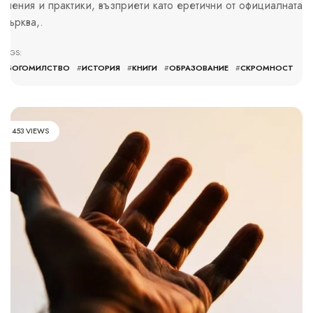
учения и практики, възприети като еретични от официалната
църква,.
TAGS:
#
БОГОМИЛСТВО
#
ИСТОРИЯ
#
КНИГИ
#
ОБРАЗОВАНИЕ
#
СКРОМНОСТ
453 VIEWS