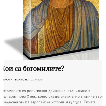
Кои са богомилите?
STEFANINI
-
ПОХВАЛНО
- 03.07.2024
Богомилите са религиозно движение, възникнало в
България през X век, което оказва значително влияние върху
средновековната европейска история и култура. Тяхната