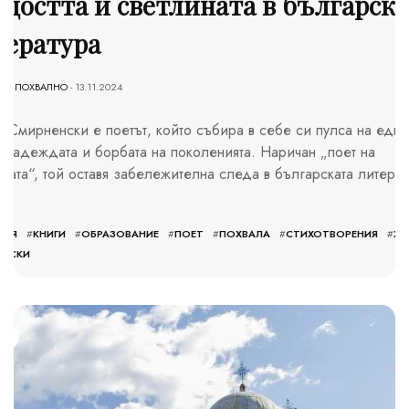
достта и светлината в българска
тература
NI
-
ПОХВАЛНО
- 13.11.2024
о Смирненски е поетът, който събира в себе си пулса на една
, надеждата и борбата на поколенията. Наричан „поет на
ната“, той оставя забележителна следа в българската литерат
РИЯ
#
КНИГИ
#
ОБРАЗОВАНИЕ
#
ПОЕТ
#
ПОХВАЛА
#
СТИХОТВОРЕНИЯ
#
ХР
ЕНСКИ
S