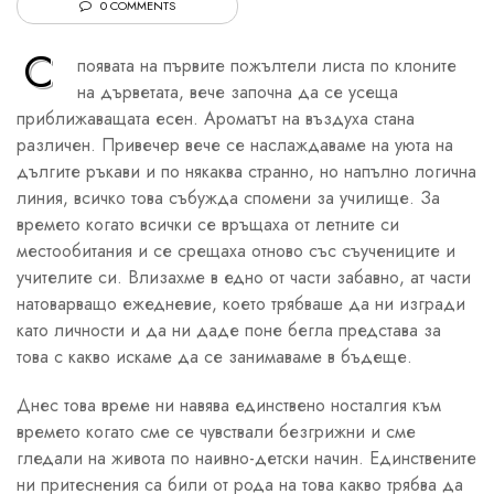
0 COMMENTS
С
появата на първите пожълтели листа по клоните
на дърветата, вече започна да се усеща
приближаващата есен. Ароматът на въздуха стана
различен. Привечер вече се наслаждаваме на уюта на
дългите ръкави и по някаква странно, но напълно логична
линия, всичко това събужда спомени за училище. За
времето когато всички се връщаха от летните си
местообитания и се срещаха отново със съучениците и
учителите си. Влизахме в едно от части забавно, ат части
натоварващо ежедневие, което трябваше да ни изгради
като личности и да ни даде поне бегла представа за
това с какво искаме да се занимаваме в бъдеще.
Днес това време ни навява единствено носталгия към
времето когато сме се чувствали безгрижни и сме
гледали на живота по наивно-детски начин. Единствените
ни притеснения са били от рода на това какво трябва да