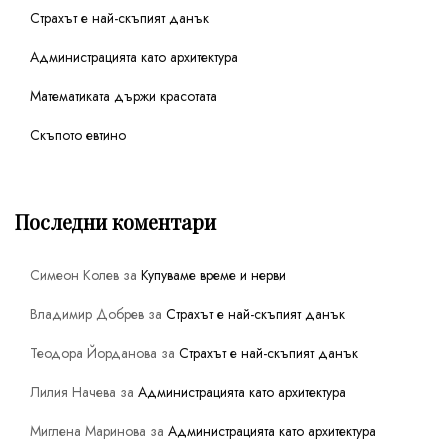
Страхът е най-скъпият данък
Администрацията като архитектура
Математиката държи красотата
Скъпото евтино
Последни коментари
Симеон Колев
за
Купуваме време и нерви
Владимир Добрев
за
Страхът е най-скъпият данък
Теодора Йорданова
за
Страхът е най-скъпият данък
Лилия Начева
за
Администрацията като архитектура
Миглена Маринова
за
Администрацията като архитектура