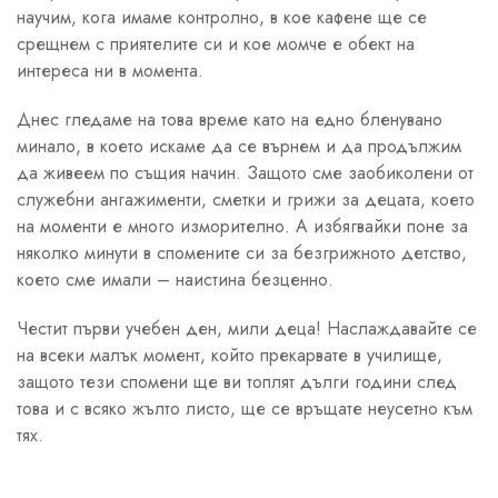
научим, кога имаме контролно, в кое кафене ще се
срещнем с приятелите си и кое момче е обект на
интереса ни в момента.
Днес гледаме на това време като на едно бленувано
минало, в което искаме да се върнем и да продължим
да живеем по същия начин. Защото сме заобиколени от
служебни ангажименти, сметки и грижи за децата, което
на моменти е много изморително. А избягвайки поне за
няколко минути в спомените си за безгрижното детство,
което сме имали – наистина безценно.
Честит първи учебен ден, мили деца! Наслаждавайте се
на всеки малък момент, който прекарвате в училище,
защото тези спомени ще ви топлят дълги години след
това и с всяко жълто листо, ще се връщате неусетно към
тях.