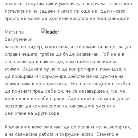
планове, комуникативни умения да насърчават съвестното
изпълнение на задачи и какво ли още не. Един човек
просто не може да достигне висотата на тези стандарти.
Митът за
безупречния
завършен лидер, който винаги ще измисли нещо, за да
оправи нещата, трябва да бъде развенчан. Той не е в
състояние да е навсякъде, помагайки на всички за
всичко. Задачата му не е да контролира и командва, а
да поощрява и координира действията на другите на
всички нива в организацията. Но първо лидерите трябва
да признаят пред себе си, че са незавършени, т.е. че
имат силни и слаби страни. Само тогава ще могат да си
позволят да компенсират за липсващите умения с
разчитане на други хора.
Компаниите вече започват да се осланят не на йерархия,
а на съвместна работа и сътрудничество. Станало е