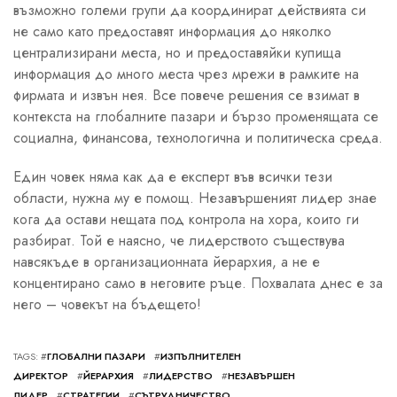
възможно големи групи да координират действията си
не само като предоставят информация до няколко
централизирани места, но и предоставяйки купища
информация до много места чрез мрежи в рамките на
фирмата и извън нея. Все повече решения се взимат в
контекста на глобалните пазари и бързо променящата се
социална, финансова, технологична и политическа среда.
Един човек няма как да е експерт във всички тези
области, нужна му е помощ. Незавършеният лидер знае
кога да остави нещата под контрола на хора, които ги
разбират. Той е наясно, че лидерството съществува
навсякъде в организационната йерархия, а не е
концентирано само в неговите ръце. Похвалата днес е за
него – човекът на бъдещето!
TAGS: #
ГЛОБАЛНИ ПАЗАРИ
#
ИЗПЪЛНИТЕЛЕН
ДИРЕКТОР
#
ЙЕРАРХИЯ
#
ЛИДЕРСТВО
#
НЕЗАВЪРШЕН
ЛИДЕР
#
СТРАТЕГИИ
#
СЪТРУДНИЧЕСТВО