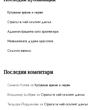
Купуваме време и нерви
Страхът е най-скъпият данък
Администрацията като архитектура
Математиката държи красотата
Скъпото евтино
Последни коментари
Симеон Колев
за
Купуваме време и нерви
Владимир Добрев
за
Страхът е най-скъпият данък
Теодора Йорданова
за
Страхът е най-скъпият данък