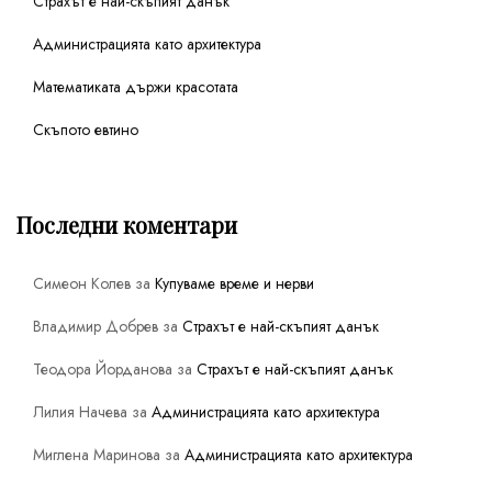
Страхът е най-скъпият данък
Администрацията като архитектура
Математиката държи красотата
Скъпото евтино
Последни коментари
Симеон Колев
за
Купуваме време и нерви
Владимир Добрев
за
Страхът е най-скъпият данък
Теодора Йорданова
за
Страхът е най-скъпият данък
Лилия Начева
за
Администрацията като архитектура
Миглена Маринова
за
Администрацията като архитектура