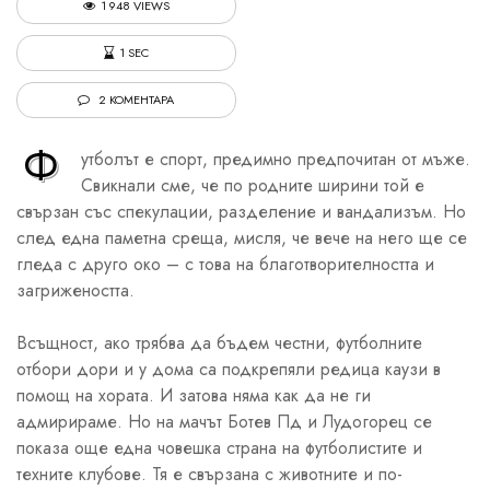
1 948 VIEWS
1 SEC
2 КОМЕНТАРА
Ф
утболът е спорт, предимно предпочитан от мъже.
Свикнали сме, че по родните ширини той е
свързан със спекулации, разделение и вандализъм. Но
след една паметна среща, мисля, че вече на него ще се
гледа с друго око – с това на благотворителността и
загрижеността.
Всъщност, ако трябва да бъдем честни, футболните
отбори дори и у дома са подкрепяли редица каузи в
помощ на хората. И затова няма как да не ги
адмирираме. Но на мачът Ботев Пд и Лудогорец се
показа още една човешка страна на футболистите и
техните клубове. Тя е свързана с животните и по-