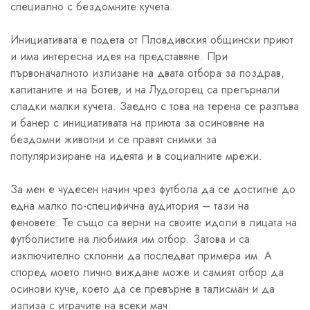
специално с бездомните кучета.
Инициативата е подета от Пловдивския общински приют
и има интересна идея на представяне. При
първоначалното излизане на двата отбора за поздрав,
капитаните и на Ботев, и на Лудогорец са прегърнали
сладки малки кучета. Заедно с това на терена се разпъва
и банер с инициативата на приюта за осиновяне на
бездомни животни и се правят снимки за
популяризиране на идеята и в социалните мрежи.
За мен е чудесен начин чрез футбола да се достигне до
една малко по-специфична аудитория – тази на
феновете. Те също са верни на своите идоли в лицата на
футболистите на любимия им отбор. Затова и са
изключително склонни да последват примера им. А
според моето лично виждане може и самият отбор да
осинови куче, което да се превърне в талисман и да
излиза с играчите на всеки мач.