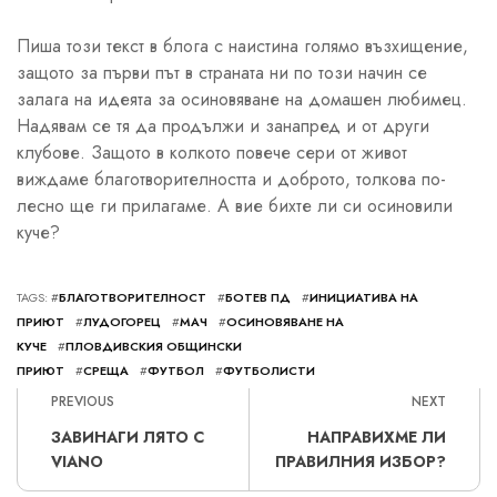
Пиша този текст в блога с наистина голямо възхищение,
защото за първи път в страната ни по този начин се
залага на идеята за осиновяване на домашен любимец.
Надявам се тя да продължи и занапред и от други
клубове. Защото в колкото повече сери от живот
виждаме благотворителността и доброто, толкова по-
лесно ще ги прилагаме. А вие бихте ли си осиновили
куче?
TAGS: #
БЛАГОТВОРИТЕЛНОСТ
#
БОТЕВ ПД
#
ИНИЦИАТИВА НА
ПРИЮТ
#
ЛУДОГОРЕЦ
#
МАЧ
#
ОСИНОВЯВАНЕ НА
КУЧЕ
#
ПЛОВДИВСКИЯ ОБЩИНСКИ
ПРИЮТ
#
СРЕЩА
#
ФУТБОЛ
#
ФУТБОЛИСТИ
PREVIOUS
NEXT
ЗАВИНАГИ ЛЯТО С
НАПРАВИХМЕ ЛИ
VIANO
ПРАВИЛНИЯ ИЗБОР?