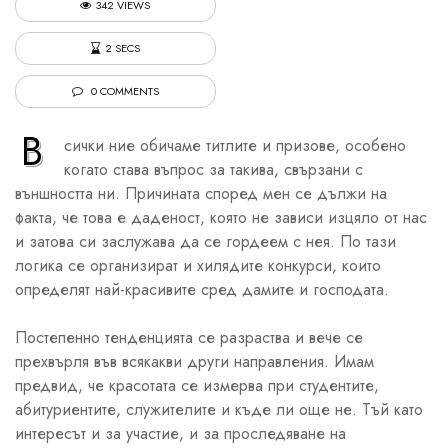
342 VIEWS
2 SECS
0 COMMENTS
В
сички ние обичаме титлите и призове, особено
когато става въпрос за такива, свързани с
външността ни. Причината според мен се дължи на
факта, че това е даденост, която не зависи изцяло от нас
и затова си заслужава да се гордеем с нея. По тази
логика се организират и хилядите конкурси, които
определят най-красивите сред дамите и господата.
Постепенно тенденцията се разраства и вече се
прехвърля във всякакви други направления. Имам
предвид, че красотата се измерва при студентите,
абитуриентите, служителите и къде ли още не. Тъй като
интересът и за участие, и за проследяване на