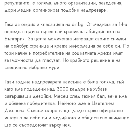
резултатите, е голяма, много организации, заведения,
дори медии организират подобни надпревари.
Така аз открих и класацията на dir.bg. От медията за 14-а
поредна година търсят най-красивата абитуриентка на
България. За целта момичетата изпращат своите снимки
на фейсбук страница и кратка информация за себе си. По
този начин и потребителите на социалната мрежа имат
възможността да гласуват. Но крайното решение е на
специално избрано жури.
Тази година надпреварата наистина е била голяма, тъй
като има подадени над 3000 кадъра на хубави
завършващи девойки. Месец след техния бал, вече има
и обявена победителка. Нейното име е Цветелина
Джонова. Съвсем скоро тя ще даде първо официално
интервю за себе си и медийното и обществено внимание
ще се съсредоточат върху нея.