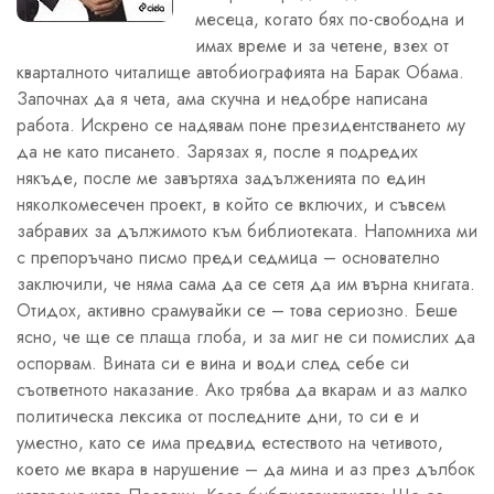
месеца, когато бях по-свободна и
имах време и за четене, взех от
кварталното читалище автобиографията на Барак Обама.
Започнах да я чета, ама скучна и недобре написана
работа. Искрено се надявам поне президентстването му
да не като писането. Зарязах я, после я подредих
някъде, после ме завъртяха задълженията по един
няколкомесечен проект, в който се включих, и съвсем
забравих за дължимото към библиотеката. Напомниха ми
с препоръчано писмо преди седмица – основателно
заключили, че няма сама да се сетя да им върна книгата.
Отидох, активно срамувайки се – това сериозно. Беше
ясно, че ще се плаща глоба, и за миг не си помислих да
оспорвам. Вината си е вина и води след себе си
съответното наказание. Ако трябва да вкарам и аз малко
политическа лексика от последните дни, то си е и
уместно, като се има предвид естеството на четивото,
което ме вкара в нарушение – да мина и аз през дълбок