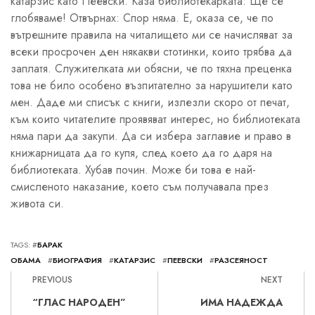
катарзис като Пеевски. Каза библиотекарката: Ще се
глобяваме! Отвърнах: Спор няма. Е, оказа се, че по
вътрешните правила на читалището ми се начисляват за
всеки просрочен ден някакви стотинки, които трябва да
заплатя. Служителката ми обясни, че по тяхна преценка
това не било особено възпитателно за нарушители като
мен. Даде ми списък с книги, излезли скоро от печат,
към които читателите проявяват интерес, но библиотеката
няма пари да закупи. Да си избера заглавие и право в
книжарницата да го купя, след което да го даря на
библиотеката. Хубав почин. Може би това е най-
смисленото наказание, което съм получавала през
живота си.
TAGS: #
БАРАК
ОБАМА
#
БИОГРАФИЯ
#
КАТАРЗИС
#
ПЕЕВСКИ
#
РАЗСЕЯНОСТ
PREVIOUS
NEXT
“ГЛАС НАРОДЕН”
ИМА НАДЕЖДА