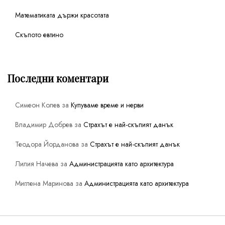
Математиката държи красотата
Скъпото евтино
Последни коментари
Симеон Колев
за
Купуваме време и нерви
Владимир Добрев
за
Страхът е най-скъпият данък
Теодора Йорданова
за
Страхът е най-скъпият данък
Лилия Начева
за
Администрацията като архитектура
Миглена Маринова
за
Администрацията като архитектура