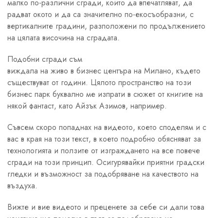
малко по-различни сгради, които да впечатляват, да
радват окото и да са значително по-екосъобразни, с
вертикалните градини, разположени по продължението
на цялата височина на сградата.
Подобни сгради съм
виждала на живо в бизнес центъра на Милано, където
съществуват от години. Цялото пространство на този
бизнес парк буквално ме изпрати в сюжет от книгите на
някой фантаст, като Айзък Азимов, например.
Съвсем скоро попаднах на видеото, което споделям и с
вас в края на този текст, в което подробно обясняват за
технологията и ползите от изграждането на все повече
сгради на този принцип. Осигурявайки приятни градски
гледки и възможност за подобряване на качеството на
въздуха.
Вижте и вие видеото и преценете за себе си дали това