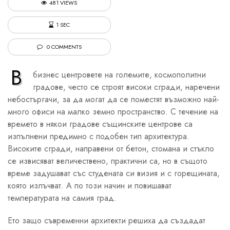
481 VIEWS
1 SEC
0 COMMENTS
В
бизнес центровете на големите, космополитни
градове, често се строят високи сгради, наречени
небостъргачи, за да могат да се поместят възможно най-
много офиси на малко земно пространство. С течение на
времето в някои градове същинските центрове са
изпълнени предимно с подобен тип архитектура.
Високите сгради, направени от бетон, стомана и стъкло
се извисяват величествено, практични са, но в същото
време задушават със студената си визия и с горещината,
която излъчват. А по този начин и повишават
температурата на самия град.
Ето защо съвременни архитекти решиха да създадат