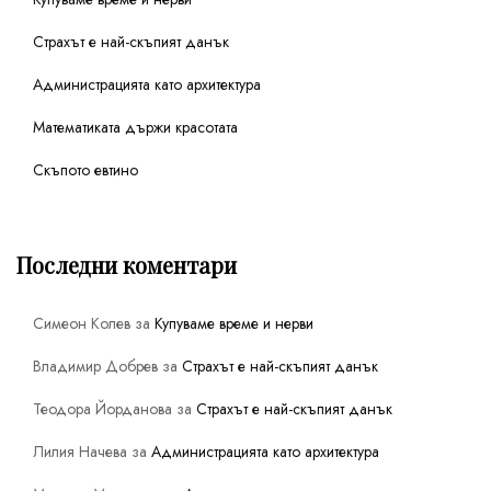
Страхът е най-скъпият данък
Администрацията като архитектура
Математиката държи красотата
Скъпото евтино
Последни коментари
Симеон Колев
за
Купуваме време и нерви
Владимир Добрев
за
Страхът е най-скъпият данък
Теодора Йорданова
за
Страхът е най-скъпият данък
Лилия Начева
за
Администрацията като архитектура