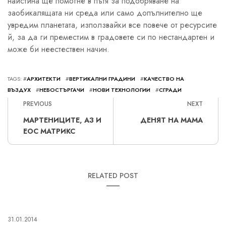
наистина ще помогне в пътя за подобряване на
заобикалящата ни среда или само допълнително ще
увредим планетата, използвайки все повече от ресурсите
й, за да ги преместим в градовете си по нестандартен и
може би неестествен начин.
TAGS: #
АРХИТЕКТИ
#
ВЕРТИКАЛНИ ГРАДИНИ
#
КАЧЕСТВО НА
ВЪЗДУХ
#
НЕБОСТЪРГАЧИ
#
НОВИ ТЕХНОЛОГИИ
#
СГРАДИ
PREVIOUS
NEXT
МАРТЕНИЦИТЕ, АЗ И
ДЕНЯТ НА МАМА
ЕОС МАТРИКС
RELATED POST
31.01.2014