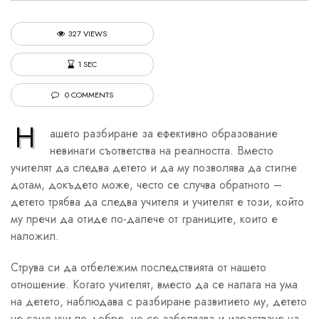
327 VIEWS
1 SEC
0 COMMENTS
Н
ашето разбиране за ефективно образование
невинаги съответства на реалността. Вместо
учителят да следва детето и да му позволява да стигне
дотам, докъдето може, често се случва обратното –
детето трябва да следва учителя и учителят е този, който
му пречи да отиде по-далече от границите, които е
наложил.
Струва си да отбележим последствията от нашето
отношение. Когато учителят, вместо да се налага на ума
на детето, наблюдава с разбиране развитието му, детето
не само учи по-добре, но се забелязва и израстване на