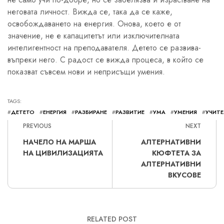
неговата личност. Вижда се, така да се каже,
освобождаването на енергия. Онова, което е от
значение, не е капацитетът или изключителната
интелигентност на преподавателя. Детето се развива-
въпреки него. С радост се вижда процеса, в който се
показват съвсем нови и неприсъщи умения.
TAGS:
#
ДЕТЕТО
#
ЕНЕРГИЯ
#
РАЗБИРАНЕ
#
РАЗВИТИЕ
#
УМА
#
УМЕНИЯ
#
УЧИТЕ
PREVIOUS
NEXT
НАЧЕЛО НА МАРША
АЛТЕРНАТИВНИ
НА ЦИВИЛИЗАЦИЯТА
КЮФТЕТА ЗА
АЛТЕРНАТИВНИ
ВКУСОВЕ
RELATED POST