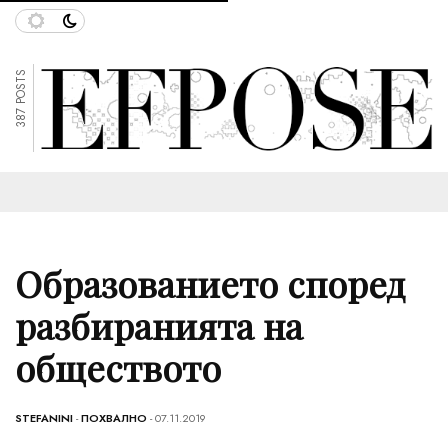
387 POSTS
Образованието според
разбиранията на
обществото
STEFANINI
-
ПОХВАЛНО
- 07.11.2019