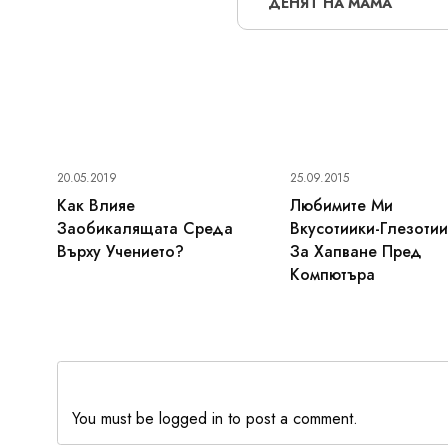
ДЕНЯТ НА МАМА
20.05.2019
25.09.2015
Как Влияе
Любимите Ми
Заобикалящата Среда
Вкусотиики-Глезоти
Върху Учението?
За Хапване Пред
Компютъра
You must be logged in to post a comment.