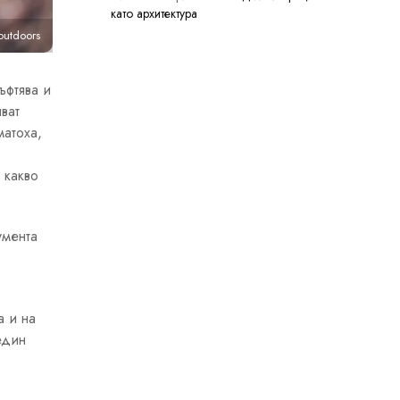
като архитектура
outdoors
ъфтява и
ват
матоха,
 какво
умента
а и на
един