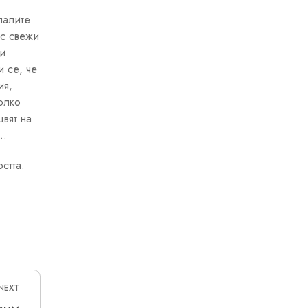
палите
ъс свежи
зи
и се, че
ия,
олко
цвят на
е…
стта.
NEXT