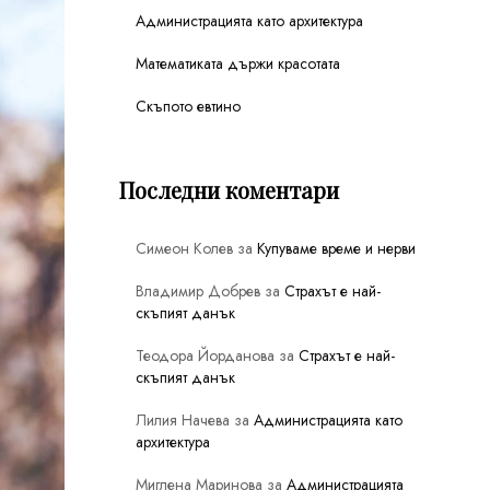
Администрацията като архитектура
Математиката държи красотата
Скъпото евтино
Последни коментари
Симеон Колев
за
Купуваме време и нерви
Владимир Добрев
за
Страхът е най-
скъпият данък
Теодора Йорданова
за
Страхът е най-
скъпият данък
Лилия Начева
за
Администрацията като
архитектура
Миглена Маринова
за
Администрацията