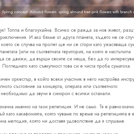
Spring concept. Almond flowers. spring almond tree pink flowers with branch 
тук! Топла и благоухайна. Всичко се ражда за нов живот, разц
риключения. И ако бяхме от друга планета, където не се случ
 което се случва на пролет ще ни се стори като ужасяваща су
ланетата (или на съответната територия, на която е настъпила
 да се движи, да върши своите си неща, без да го интересува
 Погледнато като съвкупност това си е чиста проба суматоха.
чен оркестър, в който всеки участник в него настройва инстр
илното състояние за концерта, операта или съответното
необходимо да звучи в синхрон с всички останали.
значна именно на тази репетиция. И не само. Тя е равнозначн
ъй като какафонията, която чуваме по време на репетицията в 
на мелодия, която ни доставя удоволствие да я слушаме.