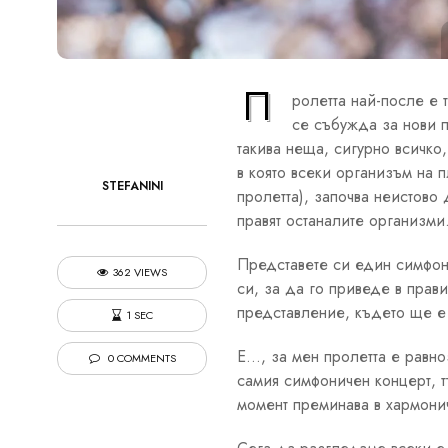
П
ролетта най-после е 
се събужда за нови п
такива неща, сигурно всичко,
в която всеки организъм на п
STEFANINI
пролетта), започва неистово
правят останалите организми.
Представете си един симфони
362 VIEWS
си, за да го приведе в прав
представление, където ще е 
1 SEC
Е…, за мен пролетта е равно
0 COMMENTS
самия симфоничен концерт, т
момент преминава в хармонич