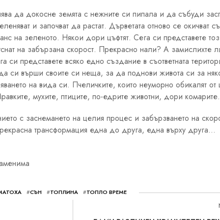
спява да докосне земята с нежните си пипала и да събуди зас
еленяват и започват да растат. Дърветата отново се окичват с
анс на зеленото. Някои дори цъфтят. Сега си представете то
уснат на забързана скорост. Прекрасно нали? А замислихте л
га си представете всяко едно създание в съответната територ
да си върши своите си неща, за да поднови живота си за няк
ването на вида си. Пчеличките, които неуморно обикалят от 
 Мравките, мухите, птиците, по-едрите животни, дори комарит
ето с заснемането на целия процес и забързването на скоро
прекрасна трансформация една до друга, една върху друга…
заменима
МАТОХА
#
СЪН
#
ТОПЛИНА
#
ТОПЛО ВРЕМЕ