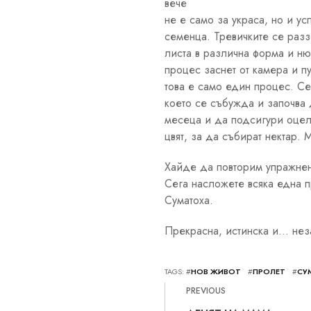
вече
не е само за украса, но и у
семенца. Тревичките се разз
листа в различна форма и ню
процес заснет от камера и п
това е само един процес. Се
което се събужда и започва 
месеца и да подсигури оцеля
цвят, за да събират нектар.
Хайде да повторим упражнени
Сега насложете всяка една 
Суматоха.
Прекрасна, истинска и… не
TAGS: #
НОВ ЖИВОТ
#
ПРОЛЕТ
#
СУ
PREVIOUS