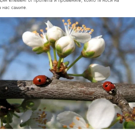
ин елемент от пролетта и промените, които тя носи на
 нас самите.