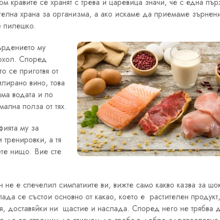
ом кравите се хранят с трева и царевица значи, че с една пъ
телна храна за организма, а ако искаме да приемаме зърнени
е пилешко.
ърдението му
кохол. Според
о се приготвя от
лирано вино, това
яма водата и по
ална полза от тях.
ията му за
 тренировки, а тя
ете нищо. Вие сте
 не е спечелил симпатиите ви, вижте само какво казва за шо
ада се състои основно от какао, което е растителен продукт,
я, доставяйки ни щастие и наслада. Според него не трябва 