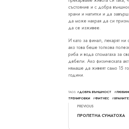
прекарваме живота си така, 
състояние и с добра външнос
храни и напитки и да завърш
да може накрая да си призна
да се изживее.
И като за финал, лекарят ни 
ако това беше толкова полез
риба и вода спомагаха за св
дебели. Ако физическата акт
нямаше да живеят само 15 го
години.
TAGS: #
ДОБРА ВЪНШНОСТ
#
ЛЮБИМ
ТРЕНИРОВКИ
#
ФИТНЕС
#
ХРАНИТЕ
PREVIOUS
ПРОЛЕТНА СУМАТОХА