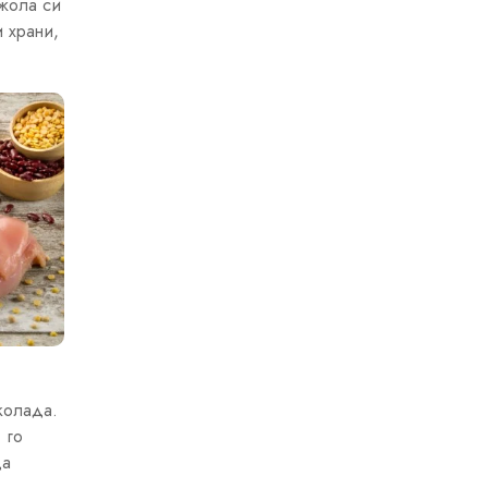
ржола си
 храни,
колада.
 го
да