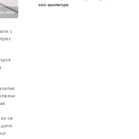
като архитектура
en table
гали с
 през
търся
а.
азилия.
олезни.
ма
 аз се
, дали
уци.