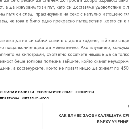
че да се стремим да стигнем до гроба в добро здравословно
т, а да извървим този път, като си доставяме удоволствие с
им пътя си след практикуване на секс с напълно изтощено тя
ем, че това е било едно прекрасно пътешествие ,което си е 
съветва да не си хабим ставите с дълго ходене, тъй като спор
но пощальоните щяха да живея вечно. Ако плуването, консум
алянето на килограми, съответно косатките нямаше да са толк
ивност беше толкова полезна зайците, който скачат неуморим
дини, а костенурките, които не правят нищо да живеят по 450
И ХРАНИ И НАПИТКИ
#
СИМПАТИЧЕН ЛЕКАР
#
СПОРТНИ
ЛЕН РЕЖИМ
#
ЧЕРВЕНО МЕСО
КАК ВЛИЯЕ ЗАОБИКАЛЯЩАТА СР
ВЪРХУ УЧЕНИЕ