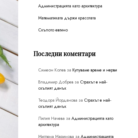
Администрацията като архитектура
Математиката държи красотата
Скъпото евтино
Последни коментари
Симеон Колев
за
Купуваме време и нерви
Владимир Добрев
за
Страхът е най-
скъпият данък
Теодора Йорданова
за
Страхът е най-
скъпият данък
Лилия Начева
за
Администрацията като
архитектура
Миглена Маринова
за
Администрацията