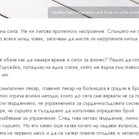
Healthy food,Vegetables and fruits on white wood
лна сила. Не ни липсва пролетното настроение. Слънцето ни 
то всеки млад човек, започвам да мисля за натрупаните килца
е обаче как да намеря време и сили за фитнес? Реших да по
ърсейки, попаднах на една статия, която ме върна към живот
а ми.
симпатичен лекар, главният лекар на болницата в градче в Бр
но отрича всички методи, които до сега сме вярвали че са п
али твърдението, че упражненията за сърдечносъдовата систе
варя, че сърцето е създадено да изпълнява определен брой
хабяваме за упражнения. След това негово твърдение, лично
я сърцето. Но ето какво още казва когато му задават въпроса
ята на червено месо и да се хапват повече плодове и зеленч