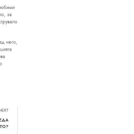
 любими
ло, за
струвало
ед него,
ацията
ова
о
NEXT
ЕДА
ТО?