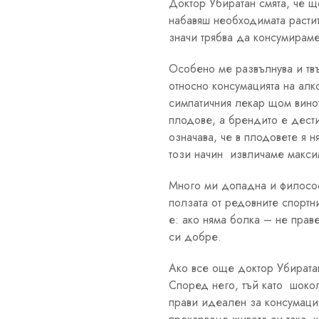
Доктор Убиратан смята, че щ
набавяш необходимата расти
значи трябва да консумирам
Особено ме развълнува и тв
относно консумацията на ал
симпатичния лекар щом винот
плодове, а брендито е дести
означава, че в плодовете я н
този начин извличаме максим
Много ми допадна и философ
ползата от редовните спортни
е: ако няма болка – не прав
си добре.
Ако все още доктор Убиратан
Според него, тъй като шокол
прави идеален за консумаци