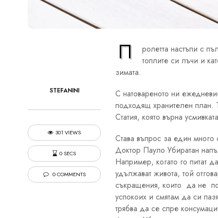
П
ролетта настъпи с пъ
топлите си лъчи и ка
зимата.
STEFANINI
С натовареното ни ежедневи
подходящ хранителен план. Т
Статия, която върна усмивкат
301 VIEWS
Става въпрос за един много 
Доктор Пауло Убиратан напъл
0 SECS
Например, когато го питат д
удължават живота, той отго
0 COMMENTS
съкращения, които да не по
успокоих и смятам да си паз
трябва да се спре консумаци