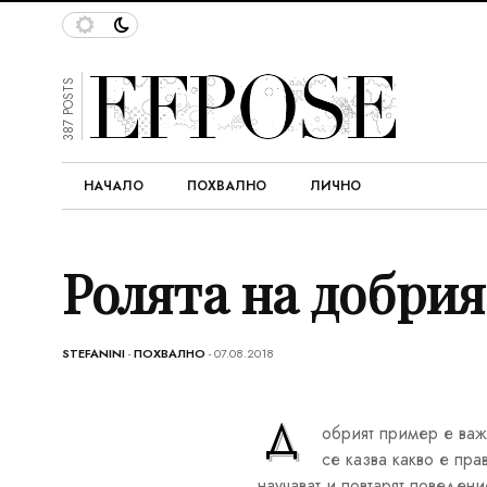
387 POSTS
НАЧАЛО
ПОХВАЛНО
ЛИЧНО
Ролята на добри
STEFANINI
-
ПОХВАЛНО
- 07.08.2018
Д
обрият пример е важ
се казва какво е пр
научават и повтарят поведени