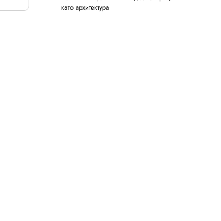
като архитектура
С