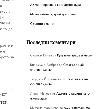
Администрацията като архитектура
 е
еност,
Математиката държи красотата
ози
гне на
Скъпото евтино
е то да
Последни коментари
араете и
е е
Симеон Колев
за
Купуваме време и нерви
брото за
Владимир Добрев
за
Страхът е най-
скъпият данък
Теодора Йорданова
за
Страхът е най-
скъпият данък
Лилия Начева
за
Администрацията като
NEXT
архитектура
ТЕ?
Миглена Маринова
за
Администрацията