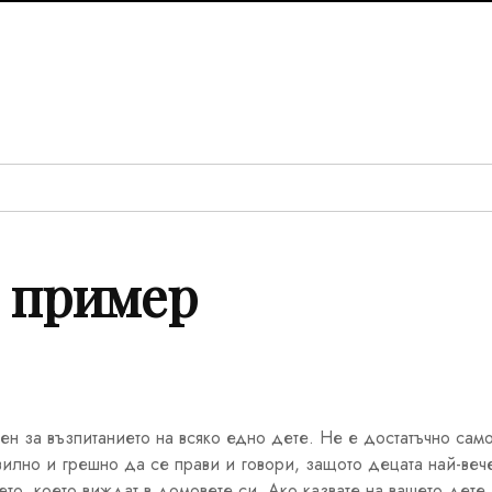
я пример
ен за възпитанието на всяко едно дете. Не е достатъчно сам
авилно и грешно да се прави и говори, защото децата най-веч
ето, което виждат в домовете си. Ако казвате на вашето дете,