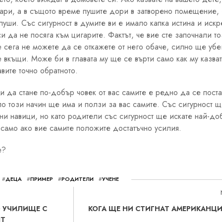
гари, а в същото време пушите дори в затворено помещение,
уши. Със сигурност в думите ви е имало капка истина и искр
си да не посяга към цигарите. Фактът, че вие сте започнали т
 сега не можете да се откажете от него обаче, силно ще убе
 вкъщи. Може би в главата му ще се върти само как му казват
вите точно обратното.
ви да стане по-добър човек от вас самите е редно да се пост
 по този начин ще има и ползи за вас самите. Със сигурност щ
ни навици, но като родители със сигурност ще искате най-до
само ако вие самите положите достатъчно усилия.
е?
#
ДЕЦА
#
ПРИМЕР
#
РОДИТЕЛИ
#
УЧЕНЕ
 УЧИЛИЩЕ С
КОГА ЩЕ НИ СТИГНАТ АМЕРИКАНЦИ
IT