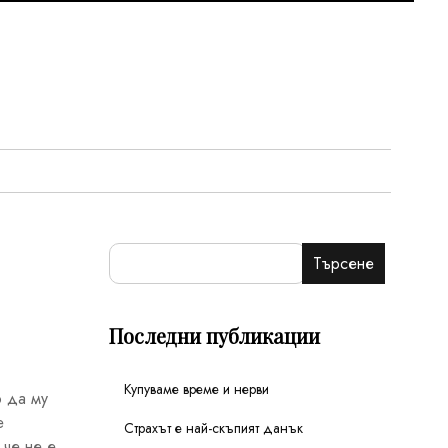
Търсене
Последни публикации
Купуваме време и нерви
о да му
е
Страхът е най-скъпият данък
 че не е