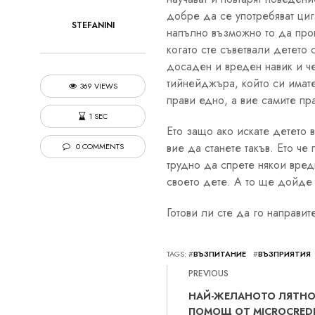
добре да се употребяват ци
STEFANINI
напълно възможно то да проп
когато сте съветвали детето 
досаден и вреден навик и че
тийнейджъра, който си имате
369 VIEWS
прави едно, а вие самите пра
1 SEC
Ето защо ако искате детето 
вие да станете такъв. Ето че
0 COMMENTS
трудно да спрете някои вред
своето дете. А то ще дойде 
Готови ли сте да го направит
TAGS: #
ВЪЗПИТАНИЕ
#
ВЪЗПРИЯТИЯ
PREVIOUS
НАЙ-ЖЕЛАНОТО ЛЯТНО
ПОМОЩ ОТ MICROCRED