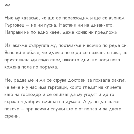
им.
Ние му казахме, че ще се поразходим и ще се върнем.
Търговец – не ни пусна. Настани ни на диванчето.
Направи ни по едно кафе, даже коняк ни предложи.
Изчакахме съпругата му, поръчахме и всичко по реда си.
Ясно ви е обаче, че идеята не е да се похваля с това, че
приятелката ми само след няколко дни ще носи нова
кожена пола по поръчка.
Не, радва ме и ми се струва достоен за похвала фактът,
че вече и у нас има търговци, които гледат на клиента
като на господар и се опитват да му угодят и да го
вържат в добрия смисъл на думата. А дано да стават
повече – при всички случаи ще е от полза и за двете
страни.