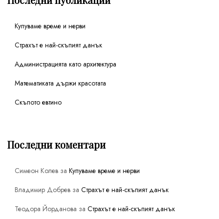
Купуваме време и нерви
Страхът е най-скъпият данък
Администрацията като архитектура
Математиката държи красотата
Скъпото евтино
Последни коментари
Симеон Колев
за
Купуваме време и нерви
Владимир Добрев
за
Страхът е най-скъпият данък
Теодора Йорданова
за
Страхът е най-скъпият данък