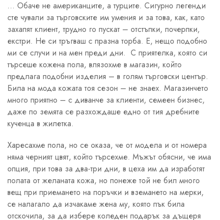
… Обаче не американците, а турците. Сигурно легенди
сте чували за търговските им умения и за това, как, като
захапят клиент, трудно го пускат – отстъпки, почерпки,
екстри. Не си тръгваш с празна торба. Е, нещо подобно
ми се случи и на мен преди дни. С приятелка, която си
търсеше кожена пола, влязохме в магазин, който
предлага подобни изделия – в голям търговски център.
Била на мода кожата тоя сезон – не знаех. Магазинчето
много приятно – с диванче за клиенти, семеен бизнес,
даже по земята се разхождаше едно от тия дребните
кученца в жилетка.
Харесахме пола, но се оказа, че от модела и от номера
няма черният цвят, който търсехме. Мъжът обясни, че има
опция, при това за два-три дни, в цеха им да изработят
полата от желаната кожа, но понеже той не бил много
вещ при приемането на поръчки и вземането на мерки,
се налагало да изчакаме жена му, която пък била
отскочила, за да избере коледен подарък за дъщеря