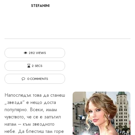
STEFANINI
282 VIEWS
2 SECS
0 COMMENTS
Напоследък това да станеш
„звезда“ е нещо доста
популярно. Всеки, имам
чувството, че се е запътил
натам – към звездното
небе. Да блестиш там горе