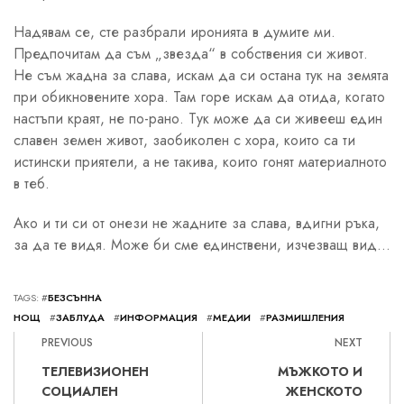
Надявам се, сте разбрали иронията в думите ми.
Предпочитам да съм „звезда“ в собствения си живот.
Не съм жадна за слава, искам да си остана тук на земята
при обикновените хора. Там горе искам да отида, когато
настъпи краят, не по-рано. Тук може да си живееш един
славен земен живот, заобиколен с хора, които са ти
истински приятели, а не такива, които гонят материалното
в теб.
Ако и ти си от онези не жадните за слава, вдигни ръка,
за да те видя. Може би сме единствени, изчезващ вид…
TAGS: #
БЕЗСЪННА
НОЩ
#
ЗАБЛУДА
#
ИНФОРМАЦИЯ
#
МЕДИИ
#
РАЗМИШЛЕНИЯ
PREVIOUS
NEXT
ТЕЛЕВИЗИОНЕН
МЪЖКОТО И
СОЦИАЛЕН
ЖЕНСКОТО