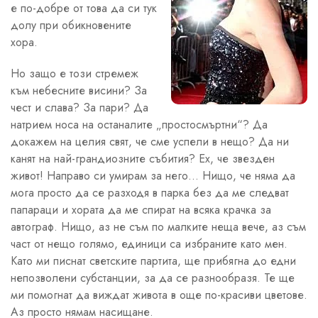
е по-добре от това да си тук
долу при обикновените
хора.
Но защо е този стремеж
към небесните висини? За
чест и слава? За пари? Да
натрием носа на останалите „простосмъртни“? Да
докажем на целия свят, че сме успели в нещо? Да ни
канят на най-грандиозните събития? Ех, че звезден
живот! Направо си умирам за него… Нищо, че няма да
мога просто да се разходя в парка без да ме следват
папараци и хората да ме спират на всяка крачка за
автограф. Нищо, аз не съм по малките неща вече, аз съм
част от нещо голямо, единици са избраните като мен.
Като ми писнат светските партита, ще прибягна до едни
непозволени субстанции, за да се разнообразя. Те ще
ми помогнат да виждат живота в още по-красиви цветове.
Аз просто нямам насищане.