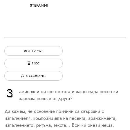
STEFANINI
311 VIEWS
1 SEC
0 COMMENTS
З
амисляли ли сте се кога и защо една песен ви
харесва повече от друга?
Да кажем, че основните причини са свързани с
изпълнителя, композицията на песента, аранжимента,
изпълнението, ритъма, текста… Всички онези неща,