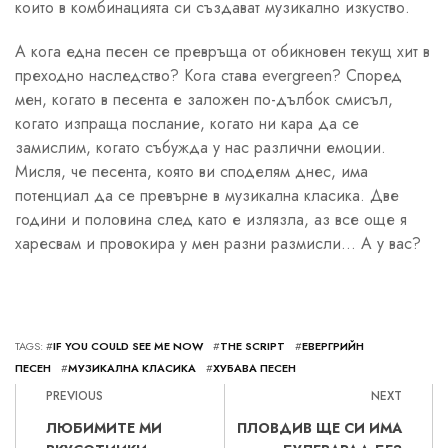
които в комбинацията си създават музикално изкуство.
А кога една песен се превръща от обикновен текущ хит в
преходно наследство? Кога става evergreen? Според
мен, когато в песента е заложен по-дълбок смисъл,
когато изпраща послание, когато ни кара да се
замислим, когато събужда у нас различни емоции.
Мисля, че песента, която ви споделям днес, има
потенциал да се превърне в музикална класика. Две
години и половина след като е излязла, аз все още я
харесвам и провокира у мен разни размисли… А у вас?
TAGS: #
IF YOU COULD SEE ME NOW
#
THE SCRIPT
#
ЕВЕРГРИЙН
ПЕСЕН
#
МУЗИКАЛНА КЛАСИКА
#
ХУБАВА ПЕСЕН
PREVIOUS
NEXT
ЛЮБИМИТЕ МИ
ПЛОВДИВ ЩЕ СИ ИМА