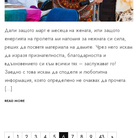
Дали защото март е месеца на жената, или защото
енергията на пролетта ми напомня за нежната си сила,
реших да посветя материала на дамите. Чрез него искам
да изразя признателността, благодарността и
вдъхновението си към всички тях – заслужават го!
Заедно с това искам да споделя и любопитна
информация, която определено не очаквах да прочета.
[…]
READ MORE
«
1
2
3
4
5
6
7
8
9
43
»