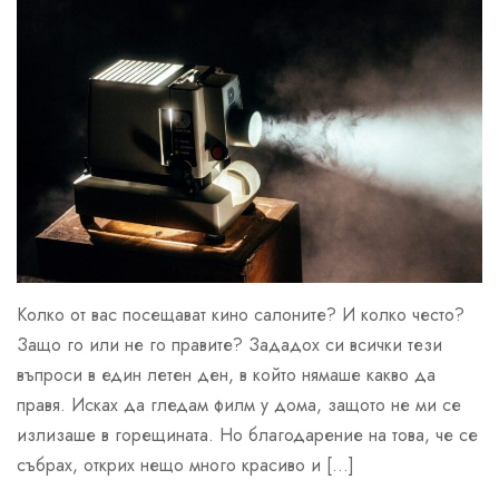
Колко от вас посещават кино салоните? И колко често?
Защо го или не го правите? Зададох си всички тези
въпроси в един летен ден, в който нямаше какво да
правя. Исках да гледам филм у дома, защото не ми се
излизаше в горещината. Но благодарение на това, че се
събрах, открих нещо много красиво и […]