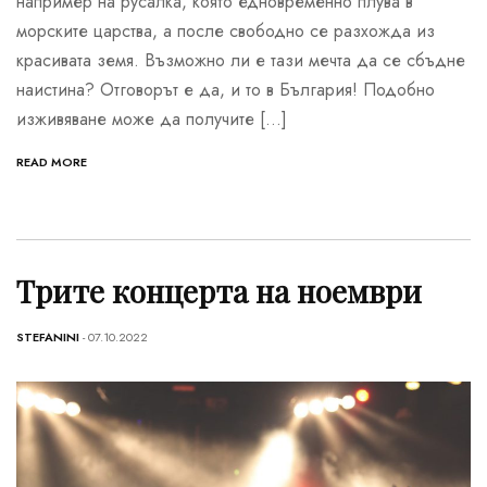
например на русалка, която едновременно плува в
морските царства, а после свободно се разхожда из
красивата земя. Възможно ли е тази мечта да се сбъдне
наистина? Отговорът е да, и то в България! Подобно
изживяване може да получите […]
READ MORE
Трите концерта на ноември
STEFANINI
- 07.10.2022