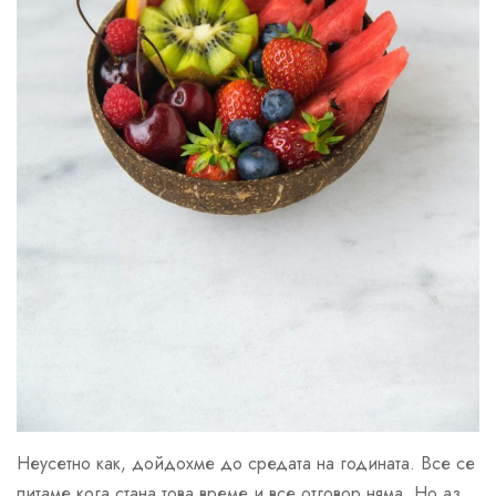
Неусетно как, дойдохме до средата на годината. Все се
питаме кога стана това време и все отговор няма. Но аз