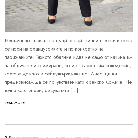
Несъмнено славата на едни от най-стилните жени в света
се носи на французойките и по-конкретно на
парижанките. Тяхното обаяние идва не само от начина им
на обличане и гримиране, но и от самото им поведение,
което е дръзко и себеутвърждаващо. Днес ще ви
предизвикам да се почувствате като френско момиче. Не
точно като онези, рисуваните […]
READ MORE