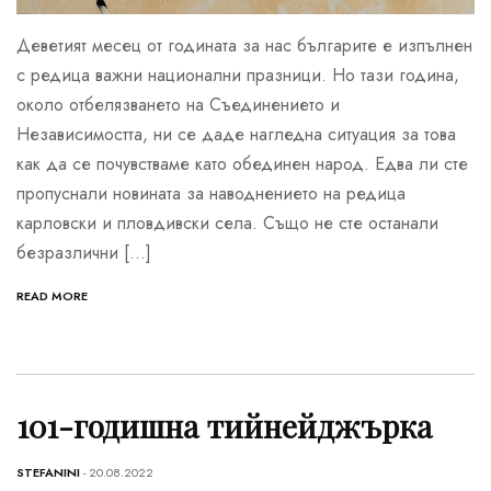
Деветият месец от годината за нас българите е изпълнен
с редица важни национални празници. Но тази година,
около отбелязването на Съединението и
Независимостта, ни се даде нагледна ситуация за това
как да се почувстваме като обединен народ. Едва ли сте
пропуснали новината за наводнението на редица
карловски и пловдивски села. Също не сте останали
безразлични […]
READ MORE
101-годишна тийнейджърка
STEFANINI
- 20.08.2022