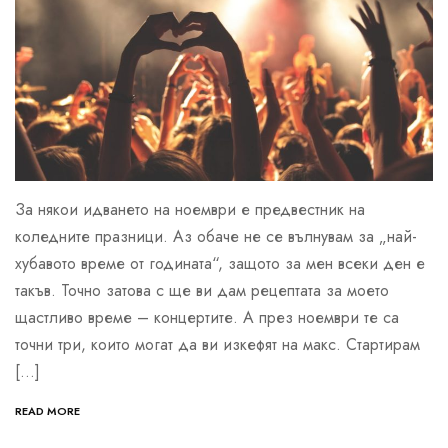
За някои идването на ноември е предвестник на
коледните празници. Аз обаче не се вълнувам за „най-
хубавото време от годината“, защото за мен всеки ден е
такъв. Точно затова с ще ви дам рецептата за моето
щастливо време – концертите. А през ноември те са
точни три, които могат да ви изкефят на макс. Стартирам
[…]
READ MORE