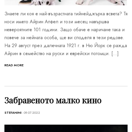
Знаете ли коя е най-възрастната тийнейджърка всвета? Тя
носи името Айрин Апфел и този месец навършва
невероятните 101 години. Защо обаче е наричане така и
повече за нейната особа, ще ви споделя в тези редове.
На 29 август през далечната 1921 г. в Ню Йорк се ражда
Айрин в семейство на руски и еврейски потомци. […]
READ MORE
Забравеното малко кино
STEFANINI
- 09.07.2022