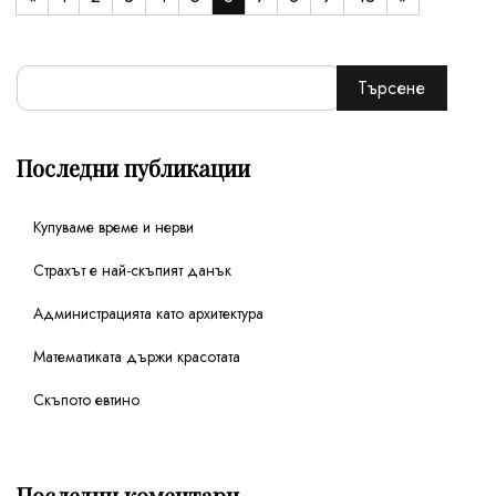
Търсене
Последни публикации
Купуваме време и нерви
Страхът е най-скъпият данък
Администрацията като архитектура
Математиката държи красотата
Скъпото евтино
Последни коментари