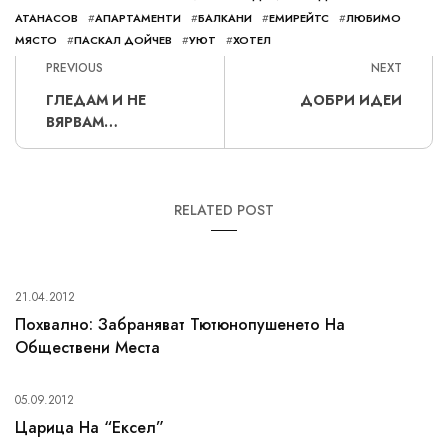
АТАНАСОВ
#
АПАРТАМЕНТИ
#
БАЛКАНИ
#
ЕМИРЕЙТС
#
ЛЮБИМО
МЯСТО
#
ПАСКАЛ ДОЙЧЕВ
#
УЮТ
#
ХОТЕЛ
PREVIOUS
NEXT
ГЛЕДАМ И НЕ
ДОБРИ ИДЕИ
ВЯРВАМ…
RELATED POST
21.04.2012
Похвално: Забраняват Тютюнопушенето На
Обществени Места
05.09.2012
Царица На “Ексел”