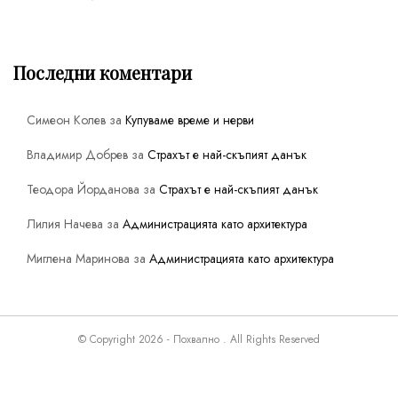
Последни коментари
Симеон Колев
за
Купуваме време и нерви
Владимир Добрев
за
Страхът е най-скъпият данък
Теодора Йорданова
за
Страхът е най-скъпият данък
Лилия Начева
за
Администрацията като архитектура
Миглена Маринова
за
Администрацията като архитектура
© Copyright 2026 - Похвално . All Rights Reserved