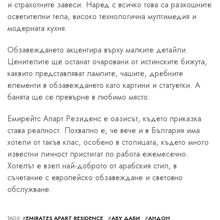
и страхотните завеси. Наред с всичко това са разкошните
осветителни тела, високо технологична мултимедия и
модерната кухня.
Обзавеждането акцентира върху малките детайли.
Ценителите ще останат очаровани от истинските бижута,
каквито представляват лампите, чашите, дребните
елементи в обзавеждането като картини и статуетки. А
банята ще се превърне в любимо място.
Емирейтс Апарт Резиденс е оазисът, където приказка
става реалност. Похвално е, че вече и в България има
хотели от такъв клас, особено в столицата, където много
известни личност пристигат по работа ежемесечно.
Хотелът е взел най-доброто от арабския стил, в
съчетание с европейско обзавеждане и световно
обслужване.
TAGS: #
EMIRATES APART RESIDENCE
#
АБУ ДАБИ
#
АНДОН