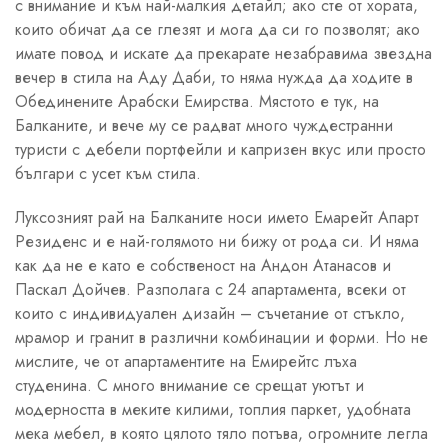
с внимание и към най-малкия детайл; ако сте от хората,
които обичат да се глезят и мога да си го позволят; ако
имате повод и искате да прекарате незабравима звездна
вечер в стила на Аду Даби, то няма нужда да ходите в
Обединените Арабски Емирства. Мястото е тук, на
Балканите, и вече му се радват много чуждестранни
туристи с дебели портфейли и капризен вкус или просто
българи с усет към стила.
Луксозният рай на Балканите носи името Емарейт Апарт
Резиденс и е най-голямото ни бижу от рода си. И няма
как да не е като е собственост на Андон Атанасов и
Паскал Дойчев. Разполага с 24 апартамента, всеки от
които с индивидуален дизайн – съчетание от стъкло,
мрамор и гранит в различни комбинации и форми. Но не
мислите, че от апартаментите на Емирейтс лъха
студенина. С много внимание се срещат уютът и
модерността в меките килими, топлия паркет, удобната
мека мебел, в която цялото тяло потъва, огромните легла