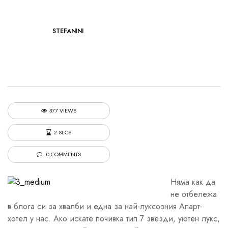
STEFANINI
377 VIEWS
2 SECS
0 COMMENTS
Няма как да
не отбележа
в блога си за хвалби и една за най-луксозния Апарт-
хотел у нас. Ако искате почивка тип 7 звезди, уютен лукс,