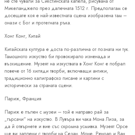
не сте чували за Сикстинската капела, рисувана от
Микеланджело през далечната 1512 г. Предполагам се
досещате коя е най-известната сцена изобразена там –
онази с Бог и протегната ръка.
Хонг Конг, Китай
Китайската култура е доста по-различна от позната ни тук.
Тамошното изкуство би провокирало изненада и
възхищение. Музеят на изкуствата в Хонг Конг е побрал
повече от 16 хиляди творби, включващи антики,
традиционно калиграфско писане и картини с
исторически за страната сцени.
Париж, Франция
Париж е пълен с музеи – той е направо рай за
„търсачи“ на изкуство. В Лувъра ви чака Мона Лиза, за
да й отвърнете и вие със скромна усмивка. Музеят Орсе
ще ви заплени с творби на Сезан, Моне, Реноар и Ван