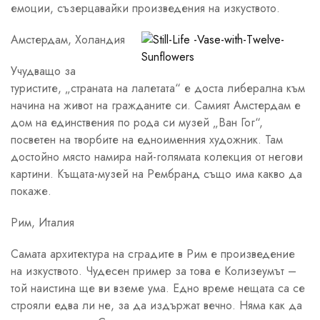
емоции, съзерцавайки произведения на изкуството.
Амстердам, Холандия
Учудващо за
туристите, „страната на лалетата“ е доста либерална към
начина на живот на гражданите си. Самият Амстердам е
дом на единствения по рода си музей „Ван Гог“,
посветен на творбите на едноименния художник. Там
достойно място намира най-голямата колекция от негови
картини. Къщата-музей на Рембранд също има какво да
покаже.
Рим, Италия
Самата архитектура на сградите в Рим е произведение
на изкуството. Чудесен пример за това е Колизеумът –
той наистина ще ви вземе ума. Едно време нещата са се
строяли едва ли не, за да издържат вечно. Няма как да