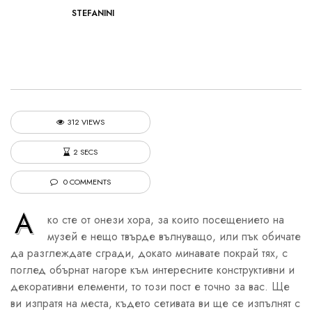
STEFANINI
312 VIEWS
2 SECS
0 COMMENTS
А
ко сте от онези хора, за които посещението на
музей е нещо твърде вълнуващо, или пък обичате
да разглеждате сгради, докато минавате покрай тях, с
поглед обърнат нагоре към интересните конструктивни и
декоративни елементи, то този пост е точно за вас. Ще
ви изпратя на места, където сетивата ви ще се изпълнят с